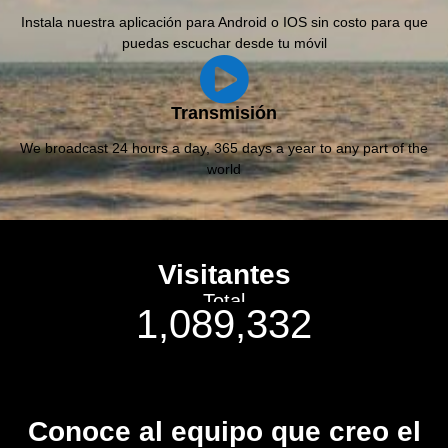
Instala nuestra aplicación para Android o IOS sin costo para que
puedas escuchar desde tu móvil
Transmisión
We broadcast 24 hours a day, 365 days a year to any part of the
world
Visitantes
Total
1,089,332
Conoce al equipo que creo el