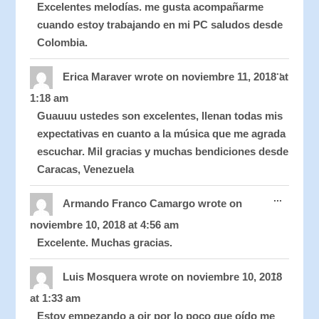
Excelentes melodías. me gusta acompañarme
cuando estoy trabajando en mi PC saludos desde
Colombia.
Toggle
...
this
Erica Maraver
wrote on
noviembre 11, 2018
at
metabo
1:18 am
Guauuu ustedes son excelentes, llenan todas mis
expectativas en cuanto a la música que me agrada
escuchar. Mil gracias y muchas bendiciones desde
Caracas, Venezuela
Toggle
...
this
Armando Franco Camargo
wrote on
metabo
noviembre 10, 2018
at
4:56 am
Excelente. Muchas gracias.
Toggle
...
this
Luis Mosquera
wrote on
noviembre 10, 2018
metabo
at
1:33 am
Estoy empezando a oir por lo poco que oído me