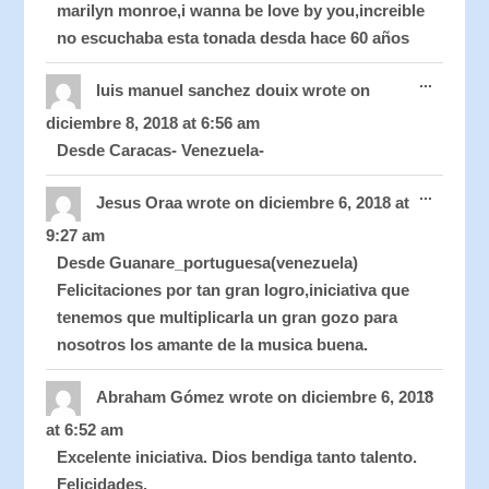
marilyn monroe,i wanna be love by you,increible
no escuchaba esta tonada desda hace 60 años
Toggle
...
this
luis manuel sanchez douix
wrote on
metabo
diciembre 8, 2018
at
6:56 am
Desde Caracas- Venezuela-
Toggle
...
this
Jesus Oraa
wrote on
diciembre 6, 2018
at
metabo
9:27 am
Desde Guanare_portuguesa(venezuela)
Felicitaciones por tan gran logro,iniciativa que
tenemos que multiplicarla un gran gozo para
nosotros los amante de la musica buena.
Toggle
...
this
Abraham Gómez
wrote on
diciembre 6, 2018
metabo
at
6:52 am
Excelente iniciativa. Dios bendiga tanto talento.
Felicidades.