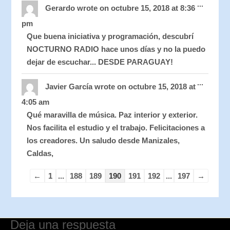
...
this
Gerardo
wrote on
octubre 15, 2018
at
8:36
metabo
pm
Que buena iniciativa y programación, descubrí
NOCTURNO RADIO hace unos días y no la puedo
dejar de escuchar... DESDE PARAGUAY!
Toggle
...
this
Javier García
wrote on
octubre 15, 2018
at
metabo
4:05 am
Qué maravilla de música. Paz interior y exterior.
Nos facilita el estudio y el trabajo. Felicitaciones a
los creadores. Un saludo desde Manizales,
Caldas,
←
1
...
188
189
190
191
192
...
197
→
Deja una respuesta