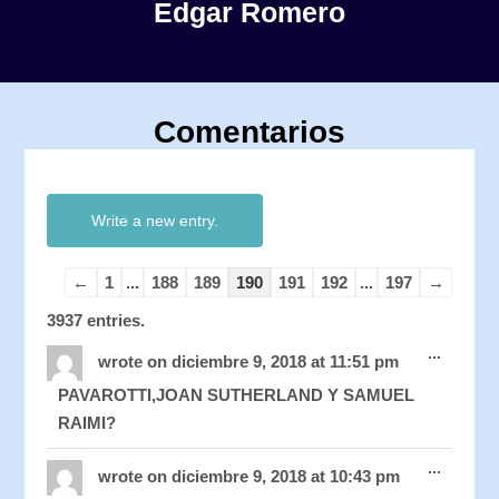
Edgar Romero
Comentarios
Guestbook
Guestbook
list
list
navigation
navigation
←
1
...
188
189
190
191
192
...
197
→
3937 entries.
Toggle
...
this
wrote on
diciembre 9, 2018
at
11:51 pm
metabo
PAVAROTTI,JOAN SUTHERLAND Y SAMUEL
RAIMI?
Toggle
...
this
wrote on
diciembre 9, 2018
at
10:43 pm
metabo