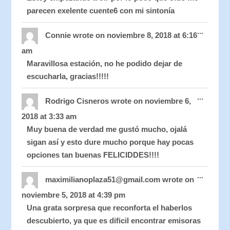
parecen exelente cuente6 con mi sintonía
Toggle
...
this
Connie
wrote on
noviembre 8, 2018
at
6:16
metabo
am
Maravillosa estación, no he podido dejar de
escucharla, gracias!!!!!
Toggle
...
this
Rodrigo Cisneros
wrote on
noviembre 6,
metabo
2018
at
3:33 am
Muy buena de verdad me gustó mucho, ojalá
sigan así y esto dure mucho porque hay pocas
opciones tan buenas FELICIDDES!!!!
Toggle
...
this
maximilianoplaza51@gmail.com
wrote on
metabo
noviembre 5, 2018
at
4:39 pm
Una grata sorpresa que reconforta el haberlos
descubierto, ya que es dificil encontrar emisoras