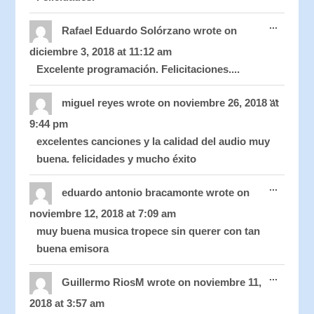
Toggle
...
this
Rafael Eduardo Solórzano
wrote on
metabo
diciembre 3, 2018
at
11:12 am
Excelente programación. Felicitaciones....
Toggle
...
this
miguel reyes
wrote on
noviembre 26, 2018
at
metabo
9:44 pm
excelentes canciones y la calidad del audio muy
buena. felicidades y mucho éxito
Toggle
...
this
eduardo antonio bracamonte
wrote on
metabo
noviembre 12, 2018
at
7:09 am
muy buena musica tropece sin querer con tan
buena emisora
Toggle
...
this
Guillermo RiosM
wrote on
noviembre 11,
metabo
2018
at
3:57 am