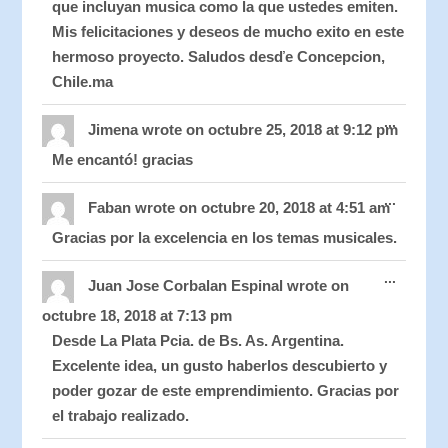
que incluyan musica como la que ustedes emiten.
Mis felicitaciones y deseos de mucho exito en este
hermoso proyecto. Saludos desďe Concepcion,
Chile.ma
Toggle
...
this
Jimena
wrote on
octubre 25, 2018
at
9:12 pm
metabo
Me encantó! gracias
Toggle
...
this
Faban
wrote on
octubre 20, 2018
at
4:51 am
metabo
Gracias por la excelencia en los temas musicales.
Toggle
...
this
Juan Jose Corbalan Espinal
wrote on
metabo
octubre 18, 2018
at
7:13 pm
Desde La Plata Pcia. de Bs. As. Argentina.
Excelente idea, un gusto haberlos descubierto y
poder gozar de este emprendimiento. Gracias por
el trabajo realizado.
Toggle