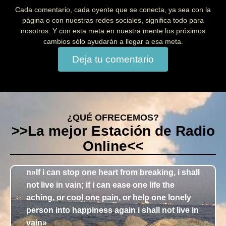
Cada comentario, cada oyente que se conecta, ya sea con la
página o con nuestras redes sociales, significa todo para
nosotros. Y con esta meta en nuestra mente los próximos
cambios sólo ayudarán a llegar a esa meta.
Deja tu comentario
¿QUÉ OFRECEMOS?
>>La mejor Estación de Radio
Online<<
n»If i can stop one heart from breaking, i shall
not live in vain; if i can ease one life the
aching, or cool one pain, or help one lonely
person into happiness again i shall not live in
vain»