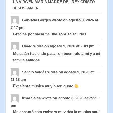
LA VIRGEN MARÍA MADRE DEL REY CRISTO
JESÚS. AMEN .
Toggle
...
this
Gabriela Borges
wrote on
agosto 9, 2026
at
metabo
7:17 pm
Gracias por sacarme una sonrisa saludos
Toggle
...
this
David
wrote on
agosto 9, 2026
at
2:49 pm
metabo
Me están haciendo pasar un buen rato a mi y a mi
familia saludos
Toggle
...
this
Sergio Valdés
wrote on
agosto 9, 2026
at
metabo
11:13 am
Excelente música muy buen gusto
Toggle
...
this
Irma Salas
wrote on
agosto 8, 2026
at
7:22
metabo
pm
Me encantó esta emisora muy rica la musica aquí