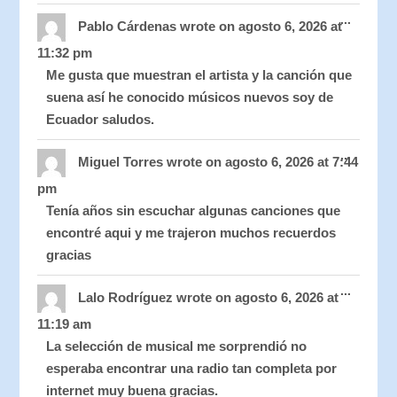
Toggle
...
this
Pablo Cárdenas
wrote on
agosto 6, 2026
at
metabo
11:32 pm
Me gusta que muestran el artista y la canción que
suena así he conocido músicos nuevos soy de
Ecuador saludos.
Toggle
...
this
Miguel Torres
wrote on
agosto 6, 2026
at
7:44
metabo
pm
Tenía años sin escuchar algunas canciones que
encontré aqui y me trajeron muchos recuerdos
gracias
Toggle
...
this
Lalo Rodríguez
wrote on
agosto 6, 2026
at
metabo
11:19 am
La selección de musical me sorprendió no
esperaba encontrar una radio tan completa por
internet muy buena gracias.