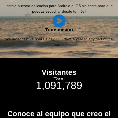
Instala nuestra aplicación para Android o IOS sin costo para que
puedas escuchar desde tu móvil
Transmisión
We broadcast 24 hours a day, 365 days a year to any part of the
world
Visitantes
Total
1,091,789
Conoce al equipo que creo el