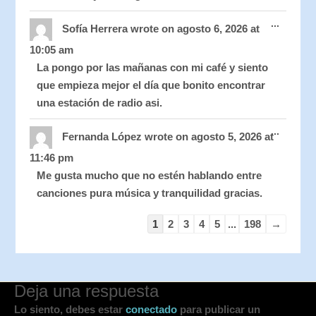
Toggle
...
this
Sofía Herrera
wrote on
agosto 6, 2026
at
metabo
10:05 am
La pongo por las mañanas con mi café y siento
que empieza mejor el día que bonito encontrar
una estación de radio asi.
Toggle
...
this
Fernanda López
wrote on
agosto 5, 2026
at
metabo
11:46 pm
Me gusta mucho que no estén hablando entre
canciones pura música y tranquilidad gracias.
1
2
3
4
5
...
198
→
Deja una respuesta
Lo siento, debes estar
conectado
para publicar un