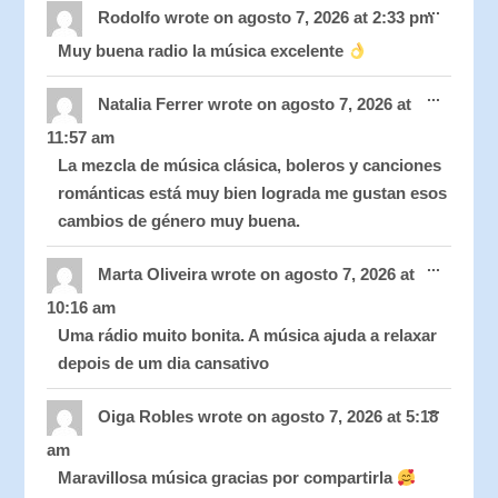
...
this
Rodolfo
wrote on
agosto 7, 2026
at
2:33 pm
metabo
Muy buena radio la música excelente
Toggle
...
this
Natalia Ferrer
wrote on
agosto 7, 2026
at
metabo
11:57 am
La mezcla de música clásica, boleros y canciones
románticas está muy bien lograda me gustan esos
cambios de género muy buena.
Toggle
...
this
Marta Oliveira
wrote on
agosto 7, 2026
at
metabo
10:16 am
Uma rádio muito bonita. A música ajuda a relaxar
depois de um dia cansativo
Toggle
...
this
Oiga Robles
wrote on
agosto 7, 2026
at
5:18
metabo
am
Maravillosa música gracias por compartirla