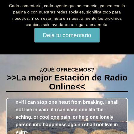
Cada comentario, cada oyente que se conecta, ya sea con la
página o con nuestras redes sociales, significa todo para
nosotros. Y con esta meta en nuestra mente los próximos
cambios sólo ayudarán a llegar a esa meta.
Deja tu comentario
¿QUÉ OFRECEMOS?
>>La mejor Estación de Radio
Online<<
n»If i can stop one heart from breaking, i shall
not live in vain; if i can ease one life the
aching, or cool one pain, or help one lonely
person into happiness again i shall not live in
vain»