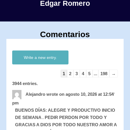
Edgar Romero
Comentarios
Guestbook
Guestbook
list
list
navigation
navigation
1
2
3
4
5
...
198
→
3944 entries.
Toggle
...
this
Alejandro
wrote on
agosto 10, 2026
at
12:54
metabo
pm
BUENOS DÍAS: ALEGRE Y PRODUCTIVO INICIO
DE SEMANA . PEDIR PERDON POR TODO Y
GRACIAS A DIOS POR TODO NUESTRO AMOR A