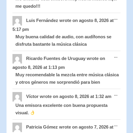
me quedo!!!
Toggle
...
this
Luis Fernández
wrote on
agosto 8, 2026
at
metabo
5:17 pm
Muy buena calidad de audio, con audífonos se
disfruta bastante la música clásica
Toggle
...
this
Ricardo Fuentes de Uruguay
wrote on
metabo
agosto 8, 2026
at
1:13 pm
Muy recomendable la mezcla entre música clásica
y otros géneros me sorprendió para bien
Toggle
...
this
Víctor
wrote on
agosto 8, 2026
at
1:32 am
metabo
Una emisora excelente con buena propuesta
visual.
Toggle
...
this
Patricia Gómez
wrote on
agosto 7, 2026
at
metabo