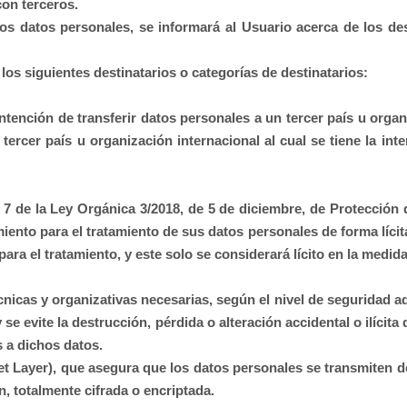
on terceros.
 datos personales, se informará al Usuario acerca de los dest
os siguientes destinatarios o categorías de destinatarios:
ntención de transferir datos personales a un tercer país u org
tercer país u organización internacional al cual se tiene la inte
7 de la Ley Orgánica 3/2018, de 5 de diciembre, de Protección 
ento para el tratamiento de sus datos personales de forma líci
ara el tratamiento, y este solo se considerará lícito en la medi
icas y organizativas necesarias, según el nivel de seguridad ad
 se evite la destrucción, pérdida o alteración accidental o ilíci
 a dichos datos.
t Layer), que asegura que los datos personales se transmiten de 
n, totalmente cifrada o encriptada.