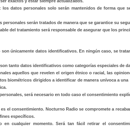
 ser exactos y estar siempre actualizados.
n: los datos personales solo serán mantenidos de forma que se 
tos personales serán tratados de manera que se garantice su segu
able del tratamiento será responsable de asegurar que los princ
o
son únicamente datos identificativos. En ningún caso, se trata
son tanto datos identificativos como categorías especiales de da
es aquellos que revelen el origen étnico o racial, las opiniones 
atos biométricos dirigidos a identificar de manera unívoca a una 
ica.
 personales, será necesario en todo caso el consentimiento explíc
s es el consentimiento.
Nocturno Radio
se compromete a recabar 
fines específicos.
o en cualquier momento. Será tan fácil retirar el consentim