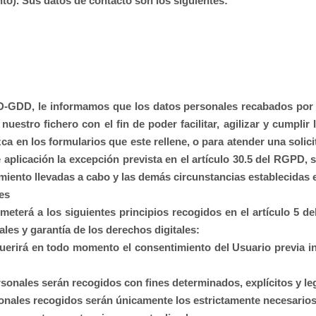
to). Sus datos de contacto son los siguientes:
PD-GDD, le informamos que los datos personales recabados po
uestro fichero con el fin de poder facilitar, agilizar y cumpli
zca en los formularios que este rellene, o para atender una sol
plicación la excepción prevista en el artículo 30.5 del RGPD, 
tamiento llevadas a cabo y las demás circunstancias establecidas
les
meterá a los siguientes principios recogidos en el artículo 5 de
les y garantía de los derechos digitales:
 requerirá en todo momento el consentimiento del Usuario previa
ersonales serán recogidos con fines determinados, explícitos y le
onales recogidos serán únicamente los estrictamente necesarios 