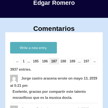
Edgar Romero
Comentarios
Guestbook
Guestbook
list
list
navigation
navigation
←
1
...
185
186
187
188
189
...
197
→
3937 entries.
Toggle
...
this
Jorge castro aracena
wrote on
mayo 13, 2019
metabo
at
5:21 pm
Exelente, gracias por compartir este talento
msravilloso que es la musica docta.
Toggle
...