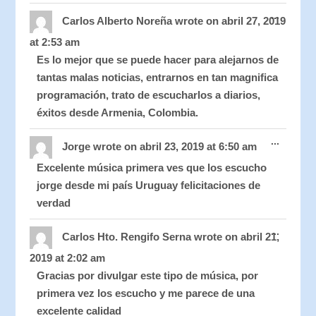
Toggle
...
this
Carlos Alberto Noreña
wrote on
abril 27, 2019
metabo
at
2:53 am
Es lo mejor que se puede hacer para alejarnos de
tantas malas noticias, entrarnos en tan magnifica
programación, trato de escucharlos a diarios,
éxitos desde Armenia, Colombia.
Toggle
...
this
Jorge
wrote on
abril 23, 2019
at
6:50 am
metabo
Excelente música primera ves que los escucho
jorge desde mi país Uruguay felicitaciones de
verdad
Toggle
...
this
Carlos Hto. Rengifo Serna
wrote on
abril 21,
metabo
2019
at
2:02 am
Gracias por divulgar este tipo de música, por
primera vez los escucho y me parece de una
excelente calidad