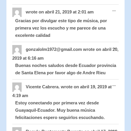
Toggle
...
this
wrote on
abril 21, 2019
at
2:01 am
metabo
Gracias por divulgar este tipo de música, por
primera vez los escucho y me parece de una
excelente calidad
Toggle
...
this
gonzalolm1972@gmail.com
wrote on
abril 20,
metabo
2019
at
6:16 am
Buenas noches saludos desde Ecuador provincia
de Santa Elena por favor algo de Andre Rieu
Toggle
...
this
Vicente Cabrera.
wrote on
abril 19, 2019
at
metabo
4:19 am
Estoy conectando por primera vez desde
Guayaquil-Ecuador. Muy buena música
felicitaciones espero seguirlos escuchando.
Toggle
...
this