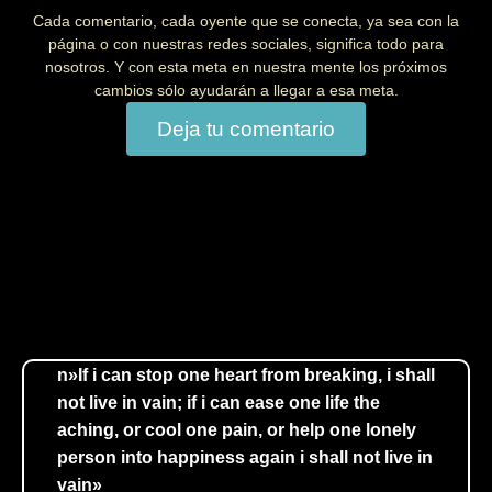
Cada comentario, cada oyente que se conecta, ya sea con la
página o con nuestras redes sociales, significa todo para
nosotros. Y con esta meta en nuestra mente los próximos
cambios sólo ayudarán a llegar a esa meta.
Deja tu comentario
¿QUÉ OFRECEMOS?
>>La mejor Estación de Radio
Online<<
n»If i can stop one heart from breaking, i shall
not live in vain; if i can ease one life the
aching, or cool one pain, or help one lonely
person into happiness again i shall not live in
vain»