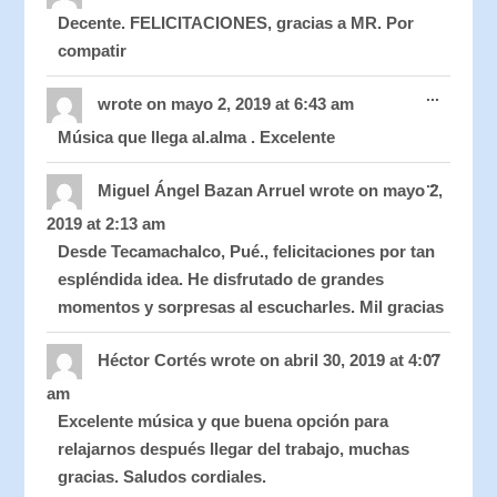
metabo
Decente. FELICITACIONES, gracias a MR. Por
compatir
Toggle
...
this
wrote on
mayo 2, 2019
at
6:43 am
metabo
Música que llega al.alma . Excelente
Toggle
...
this
Miguel Ángel Bazan Arruel
wrote on
mayo 2,
metabo
2019
at
2:13 am
Desde Tecamachalco, Pué., felicitaciones por tan
espléndida idea. He disfrutado de grandes
momentos y sorpresas al escucharles. Mil gracias
Toggle
...
this
Héctor Cortés
wrote on
abril 30, 2019
at
4:07
metabo
am
Excelente música y que buena opción para
relajarnos después llegar del trabajo, muchas
gracias. Saludos cordiales.