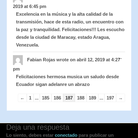
metabo
2019
at
6:45 pm
Excelencia en la música y la alta calidad de la
transmisión, hace de esta radio, un encuentro con
la paz y tranquilidad. Felicitaciones!!! Les escucho
desde la ciudad de Maracay, estado Aragua,
Venezuela.
Toggle
...
this
Fabian Rojas
wrote on
abril 12, 2019
at
4:27
metabo
pm
Felicitaciones hermosa musica un saludo desde
Ecuador sigan adelanre un abrazo
←
1
...
185
186
187
188
189
...
197
→
Deja una respuesta
Lo siento, debes estar
conectado
para publicar un