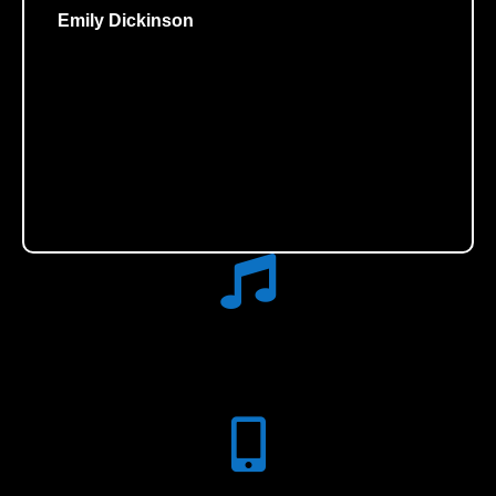
Emily Dickinson
Calidad Musical
Escucha esta exquisita música bajo la programación de DON
ALBERTO ASKENAZI, pianista, melómano y gran conocedor del
genero.
App Gratuita