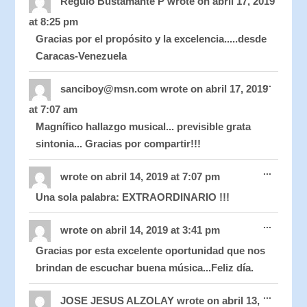
Regulo Bustamante P
wrote on
abril 17, 2019
metabo
at
8:25 pm
Gracias por el propósito y la excelencia.....desde
Caracas-Venezuela
Toggle
...
this
sanciboy@msn.com
wrote on
abril 17, 2019
metabo
at
7:07 am
Magnífico hallazgo musical... previsible grata
sintonia... Gracias por compartir!!!
Toggle
...
this
wrote on
abril 14, 2019
at
7:07 pm
metabo
Una sola palabra: EXTRAORDINARIO !!!
Toggle
...
this
wrote on
abril 14, 2019
at
3:41 pm
metabo
Gracias por esta excelente oportunidad que nos
brindan de escuchar buena música...Feliz día.
Toggle
...
this
JOSE JESUS ALZOLAY
wrote on
abril 13,