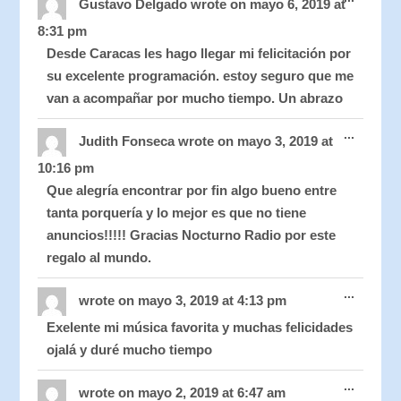
this
Gustavo Delgado
wrote on
mayo 6, 2019
at
metabo
8:31 pm
Desde Caracas les hago llegar mi felicitación por
su excelente programación. estoy seguro que me
van a acompañar por mucho tiempo. Un abrazo
Toggle
...
this
Judith Fonseca
wrote on
mayo 3, 2019
at
metabo
10:16 pm
Que alegría encontrar por fin algo bueno entre
tanta porquería y lo mejor es que no tiene
anuncios!!!!! Gracias Nocturno Radio por este
regalo al mundo.
Toggle
...
this
wrote on
mayo 3, 2019
at
4:13 pm
metabo
Exelente mi música favorita y muchas felicidades
ojalá y duré mucho tiempo
Toggle
...
this
wrote on
mayo 2, 2019
at
6:47 am