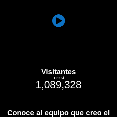
Instala nuestra aplicación para Android o IOS sin costo para que
puedas escuchar desde tu móvil
Transmisión
We broadcast 24 hours a day, 365 days a year to any part of the
world
Visitantes
Total
1,089,328
Conoce al equipo que creo el