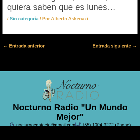
quiera saben que es lunes…
/
Sin categoría
/ Por
Alberto Askenazi
←
Entrada anterior
Entrada siguiente
→
Nocturno Radio "Un Mundo
Mejor"
nocturnocontacto@gmail.com
(55) 1004-3272 (Phone)
Políticas de Privacidad
Aviso Legal
Política de Cookies