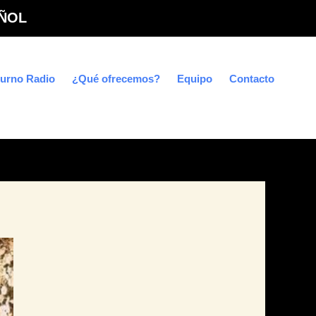
ÑOL
urno Radio
¿Qué ofrecemos?
Equipo
Contacto