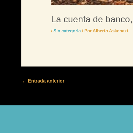
La cuenta de banco
/
Sin categoría
/ Por
Alberto Askenazi
←
Entrada anterior