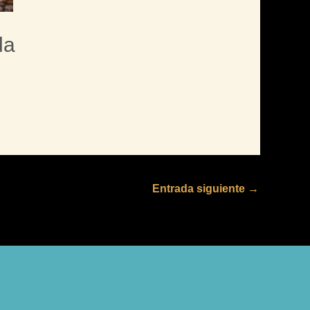
da
Entrada siguiente
→