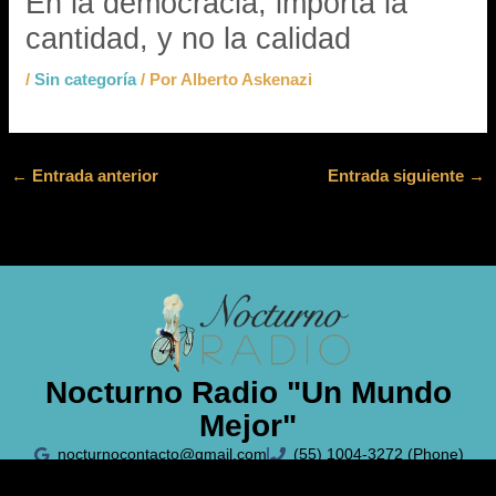
En la democracia, importa la
cantidad, y no la calidad
/
Sin categoría
/ Por
Alberto Askenazi
←
Entrada anterior
Entrada siguiente
→
Nocturno Radio "Un Mundo
Mejor"
nocturnocontacto@gmail.com
(55) 1004-3272 (Phone)
Políticas de Privacidad
Aviso Legal
Política de Cookies