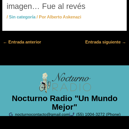
imagen… Fue al revés
/
Sin categoría
/ Por
Alberto Askenazi
←
Entrada anterior
Entrada siguiente
→
Nocturno Radio "Un Mundo
Mejor"
nocturnocontacto@gmail.com
(55) 1004-3272 (Phone)
Políticas de Privacidad
Aviso Legal
Política de Cookies