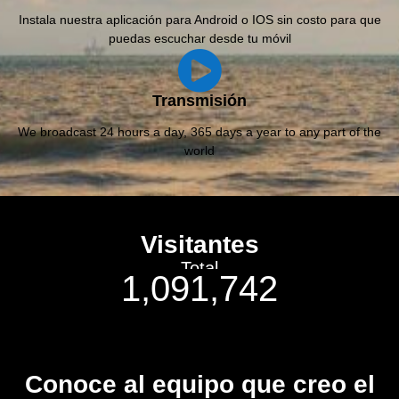
Instala nuestra aplicación para Android o IOS sin costo para que
puedas escuchar desde tu móvil
Transmisión
We broadcast 24 hours a day, 365 days a year to any part of the
world
Visitantes
Total
1,091,742
Conoce al equipo que creo el