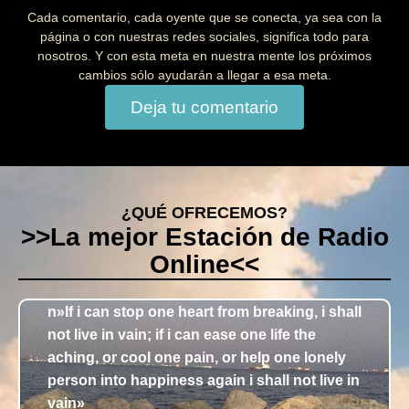
Cada comentario, cada oyente que se conecta, ya sea con la
página o con nuestras redes sociales, significa todo para
nosotros. Y con esta meta en nuestra mente los próximos
cambios sólo ayudarán a llegar a esa meta.
Deja tu comentario
¿QUÉ OFRECEMOS?
>>La mejor Estación de Radio
Online<<
n»If i can stop one heart from breaking, i shall
not live in vain; if i can ease one life the
aching, or cool one pain, or help one lonely
person into happiness again i shall not live in
vain»