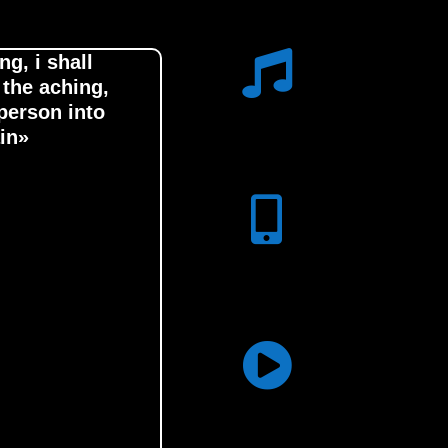
ng, i shall
e the aching,
Calidad Music
 person into
ain»
Escucha esta exquisita mú
pianista, melómano y gran c
App Gratuita
Instala nuestra aplicación p
desde tu móvil
Transmisión