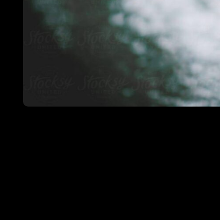
>>La me