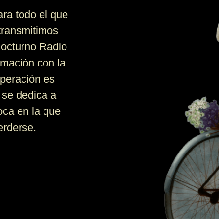
ara todo el que
 transmitimos
Nocturno Radio
amación con la
operación es
 se dedica a
oca en la que
erderse.