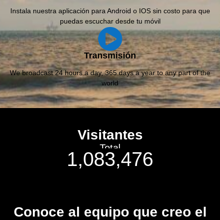
Instala nuestra aplicación para Android o IOS sin costo para que
puedas escuchar desde tu móvil
Transmisión
We broadcast 24 hours a day, 365 days a year to any part of the
world
Visitantes
Total
1,083,476
Conoce al equipo que creo el