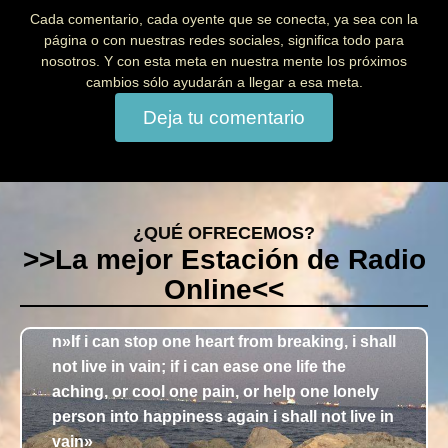
Cada comentario, cada oyente que se conecta, ya sea con la
página o con nuestras redes sociales, significa todo para
nosotros. Y con esta meta en nuestra mente los próximos
cambios sólo ayudarán a llegar a esa meta.
Deja tu comentario
¿QUÉ OFRECEMOS?
>>La mejor Estación de Radio
Online<<
n»If i can stop one heart from breaking, i shall
not live in vain; if i can ease one life the
aching, or cool one pain, or help one lonely
person into happiness again i shall not live in
vain»