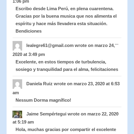
1:06 pm
Escribo desde Lima Perú, en plena cuarentena.
Gracias por la buena musica que nos alimenta el
espíritu y hace más llevadera esta situación.
Bendiciones
Toggle
...
this
lealegre61@gmail.com
wrote on
marzo 24,
metabo
2020
at
3:49 pm
Excelente, en estos tiempos de turbulencia,
sosiego y tranquilidad para el alma, felicitaciones
Toggle
...
this
Daniela Ruiz
wrote on
marzo 23, 2020
at
6:53
metabo
am
Nessum Dorma magnífico!
Toggle
...
this
Jaime Sempértegui
wrote on
marzo 22, 2020
metabo
at
5:19 am
Hola, muchas gracias por compartir el excelente