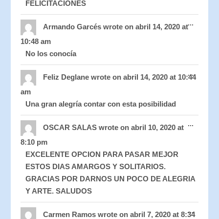
FELICITACIONES
Toggle
...
this
Armando Garcés
wrote on
abril 14, 2020
at
metabo
10:48 am
No los conocía
Toggle
...
this
Feliz Deglane
wrote on
abril 14, 2020
at
10:44
metabo
am
Una gran alegría contar con esta posibilidad
Toggle
...
this
OSCAR SALAS
wrote on
abril 10, 2020
at
metabo
8:10 pm
EXCELENTE OPCION PARA PASAR MEJOR
ESTOS DIAS AMARGOS Y SOLITARIOS.
GRACIAS POR DARNOS UN POCO DE ALEGRIA
Y ARTE. SALUDOS
Toggle
...
this
Carmen Ramos
wrote on
abril 7, 2020
at
8:34