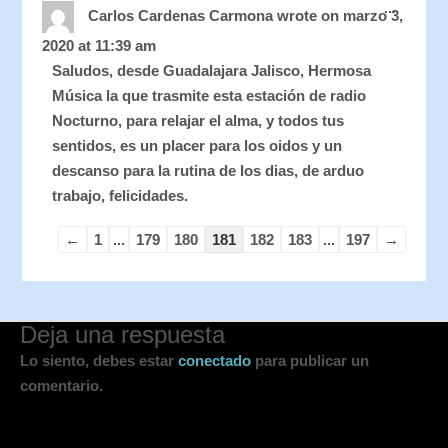
...
this
Carlos Cardenas Carmona
wrote on
marzo 3,
metabo
2020
at
11:39 am
Saludos, desde Guadalajara Jalisco, Hermosa
Música la que trasmite esta estación de radio
Nocturno, para relajar el alma, y todos tus
sentidos, es un placer para los oidos y un
descanso para la rutina de los dias, de arduo
trabajo, felicidades.
←
1
...
179
180
181
182
183
...
197
→
Deja una respuesta
Lo siento, debes estar
conectado
para publicar un
comentario.