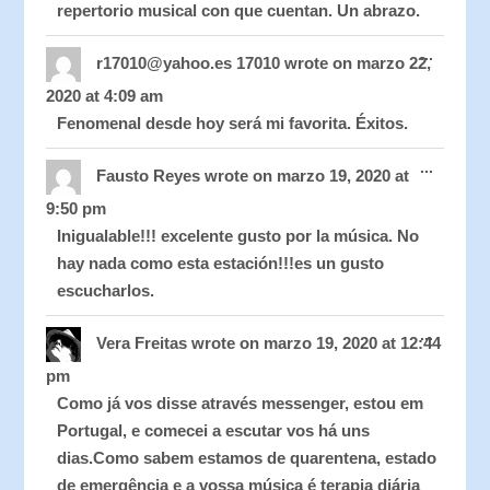
repertorio musical con que cuentan. Un abrazo.
Toggle
...
this
r17010@yahoo.es 17010
wrote on
marzo 22,
metabo
2020
at
4:09 am
Fenomenal desde hoy será mi favorita. Éxitos.
Toggle
...
this
Fausto Reyes
wrote on
marzo 19, 2020
at
metabo
9:50 pm
Inigualable!!! excelente gusto por la música. No
hay nada como esta estación!!!es un gusto
escucharlos.
Toggle
...
this
Vera Freitas
wrote on
marzo 19, 2020
at
12:44
metabo
pm
Como já vos disse através messenger, estou em
Portugal, e comecei a escutar vos há uns
dias.Como sabem estamos de quarentena, estado
de emergência e a vossa música é terapia diária