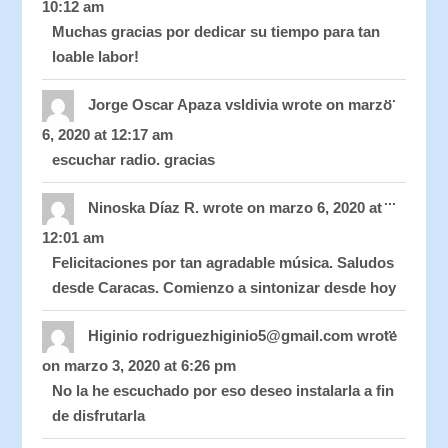
10:12 am
Muchas gracias por dedicar su tiempo para tan
loable labor!
Toggle
...
this
Jorge Oscar Apaza vsldivia
wrote on
marzo
metabo
6, 2020
at
12:17 am
escuchar radio. gracias
Toggle
...
this
Ninoska Díaz R.
wrote on
marzo 6, 2020
at
metabo
12:01 am
Felicitaciones por tan agradable música. Saludos
desde Caracas. Comienzo a sintonizar desde hoy
Toggle
...
this
Higinio rodriguezhiginio5@gmail.com
wrote
metabo
on
marzo 3, 2020
at
6:26 pm
No la he escuchado por eso deseo instalarla a fin
de disfrutarla
Toggle