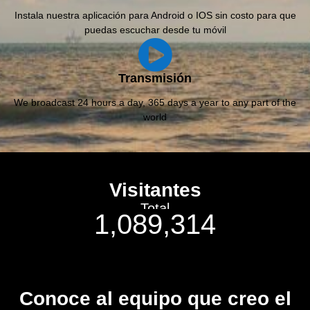
Instala nuestra aplicación para Android o IOS sin costo para que
puedas escuchar desde tu móvil
Transmisión
We broadcast 24 hours a day, 365 days a year to any part of the
world
Visitantes
Total
1,089,314
Conoce al equipo que creo el