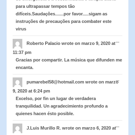
para ultrapassar tempos tão
difíceis.Saudações.......por favor.....sigam as
instruções de precauções para combater este
virus
Toggle
...
this
Roberto Palacio
wrote on
marzo 9, 2020
at
metabo
11:37 pm
Gracias por compartir. La música que difunden me
encanta.
Toggle
...
this
pumarebel58@hotmail.com
wrote on
marzo
metabo
9, 2020
at
6:24 pm
Excelso, por fin un lugar de verdadera
tranquilidad. Un agradecimiento profundo a
quienes hacen ésto posible.
Toggle
...
this
J.Luis Murillo R.
wrote on
marzo 6, 2020
at
metabo