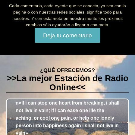
Cada comentario, cada oyente que se conecta, ya sea con la
página o con nuestras redes sociales, significa todo para
nosotros. Y con esta meta en nuestra mente los próximos
cambios sólo ayudarán a llegar a esa meta.
Deja tu comentario
¿QUÉ OFRECEMOS?
>>La mejor Estación de Radio
Online<<
n»If i can stop one heart from breaking, i shall
not live in vain; if i can ease one life the
aching, or cool one pain, or help one lonely
person into happiness again i shall not live in
vain»