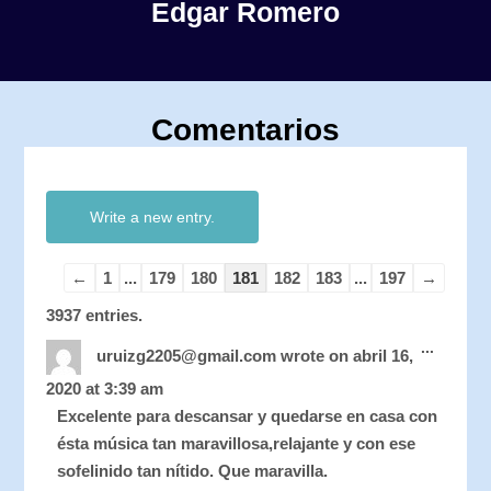
Edgar Romero
Comentarios
Guestbook
Guestbook
list
list
navigation
navigation
←
1
...
179
180
181
182
183
...
197
→
3937 entries.
Toggle
...
this
uruizg2205@gmail.com
wrote on
abril 16,
metabo
2020
at
3:39 am
Excelente para descansar y quedarse en casa con
ésta música tan maravillosa,relajante y con ese
sofelinido tan nítido. Que maravilla.