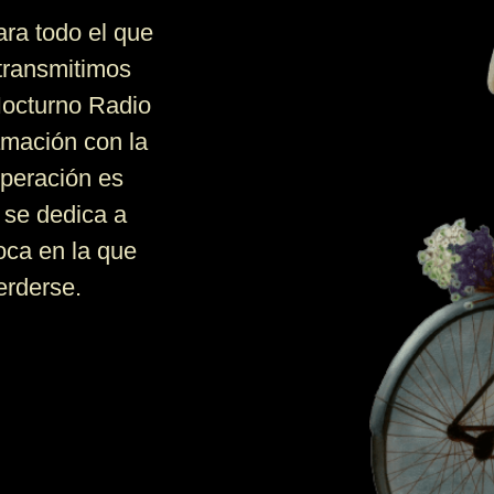
ara todo el que
 transmitimos
Nocturno Radio
amación con la
operación es
 se dedica a
oca en la que
erderse.