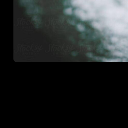
>>La me