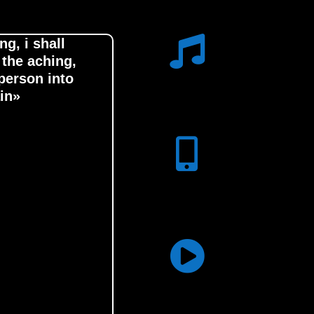
ng, i shall
e the aching,
Calidad Music
 person into
ain»
Escucha esta exquisita mú
pianista, melómano y gran c
App Gratuita
Instala nuestra aplicación p
desde tu móvil
Transmisión