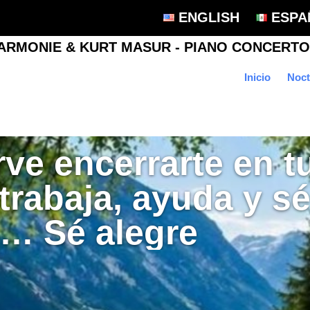
ENGLISH
ESPA
Inicio
Noct
rve encerrarte en t
 trabaja, ayuda y s
e… Sé alegre